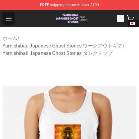
FREE
shipping on orders over $100
Yamishibai: Japanese Ghost Stories Shop - Official Yam
Open menu
ホーム
/
Yamishibai: Japanese Ghost Stories ワークアウトギア
/
Yamishibai: Japanese Ghost Stories タンクトップ