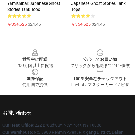
Yamishibai: Japanese Ghost
Japanese Ghost Stories Tank
Stories Tank Tops
Tops
￥354,525
$24.45
￥354,525
$24.45
Footer
世界中に配送
安心してお買い物
200カ国以上に配送
クリックから配送まで24/7保護
国際保証
100％安全なチェックアウト
使用国で提供
PayPal / マスターカード / ビザ
お問い合わせ
Our Head Office
: 222 Broadway, New York, NY 10038
Our Warehouse
: No. 8989 Renmin Avenue, Xigang District, Dalian