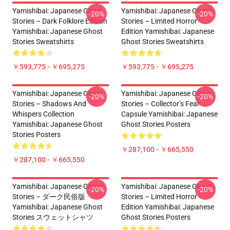
Yamishibai: Japanese Ghost
Yamishibai: Japanese Ghost
-20%
-20%
Stories – Dark Folklore Edition
Stories – Limited Horror
Yamishibai: Japanese Ghost
Edition Yamishibai: Japanese
Stories Sweatshirts
Ghost Stories Sweatshirts
￥593,775 - ￥695,275
￥593,775 - ￥695,275
Yamishibai: Japanese Ghost
Yamishibai: Japanese Ghost
-20%
-20%
Stories – Shadows And
Stories – Collector’s Fear
Whispers Collection
Capsule Yamishibai: Japanese
Yamishibai: Japanese Ghost
Ghost Stories Posters
Stories Posters
￥287,100 - ￥665,550
￥287,100 - ￥665,550
Yamishibai: Japanese Ghost
Yamishibai: Japanese Ghost
-20%
-20%
Stories – ダーク民俗版
Stories – Limited Horror
Yamishibai: Japanese Ghost
Edition Yamishibai: Japanese
Stories スウェットシャツ
Ghost Stories Posters