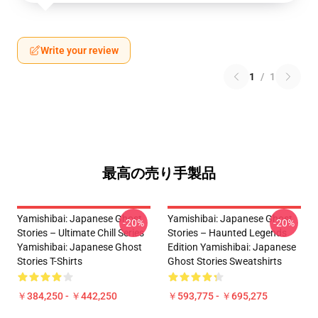
Write your review
1
/
1
最高の売り手製品
Yamishibai: Japanese Ghost
Yamishibai: Japanese Ghost
-20%
-20%
Stories – Ultimate Chill Series
Stories – Haunted Legends
Yamishibai: Japanese Ghost
Edition Yamishibai: Japanese
Stories T-Shirts
Ghost Stories Sweatshirts
￥384,250 - ￥442,250
￥593,775 - ￥695,275