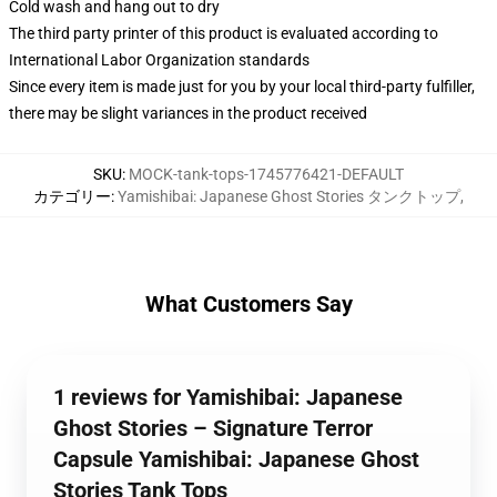
Cold wash and hang out to dry
The third party printer of this product is evaluated according to
International Labor Organization standards
Since every item is made just for you by your local third-party fulfiller,
there may be slight variances in the product received
SKU
:
MOCK-tank-tops-1745776421-DEFAULT
カテゴリー
:
Yamishibai: Japanese Ghost Stories タンクトップ
,
What Customers Say
1 reviews for Yamishibai: Japanese
Ghost Stories – Signature Terror
Capsule Yamishibai: Japanese Ghost
Stories Tank Tops