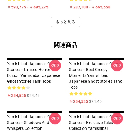
￥593,775 - ￥695,275
￥287,100 - ￥665,550
もっと見る
関連商品
Yamishibai: Japanese Ghost
Yamishibai: Japanese Ghost
-20%
-20%
Stories – Limited Horror
Stories – Best Creepy
Edition Yamishibai: Japanese
Moments Yamishibai:
Ghost Stories Tank Tops
Japanese Ghost Stories Tank
Tops
￥354,525
$24.45
￥354,525
$24.45
Yamishibai: Japanese Ghost
Yamishibai: Japanese Ghost
-20%
-20%
Stories – Shadows And
Stories – Exclusive Tales
Whispers Collection
Collection Yamishibai: