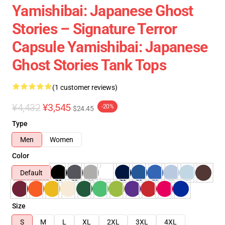
Yamishibai: Japanese Ghost
Stories – Signature Terror
Capsule Yamishibai: Japanese
Ghost Stories Tank Tops
(1 customer reviews)
¥4,432
¥3,545
-20%
$24.45
Type
Men
Women
Color
Default
Size
S
M
L
XL
2XL
3XL
4XL