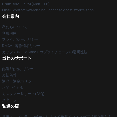
Hour
: 9AM – 5PM (Mon – Fri)
Email
: contact@yamishibai-japanese-ghost-stories.shop
会社案内
私たちについて
利用規約
プライバシーポリシー
DMCA - 著作権ポリシー
カリフォルニアSB657: サプライチェーンの透明性法
当社のサポート
配送&配送ポリシー
支払条件
返品・返金ポリシー
お問い合わせ
カスタマーサポート(FAQ)
スタッフ
私達の店
世界トップクラスのチームによってデザインされた高品質な製品を