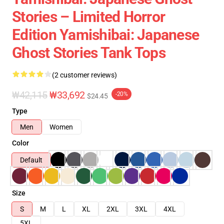
Stories – Limited Horror
Edition Yamishibai: Japanese
Ghost Stories Tank Tops
(2 customer reviews)
₩42,115
₩33,692
-20%
$24.45
Type
Men
Women
Color
Default
Size
S
M
L
XL
2XL
3XL
4XL
5XL