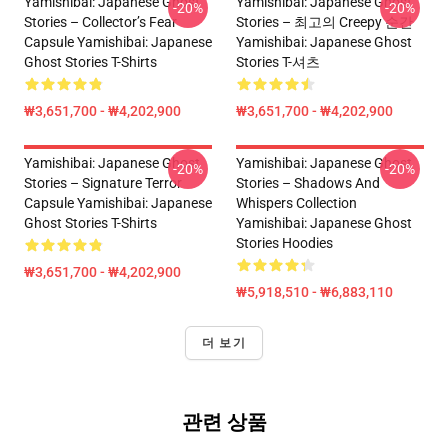
Yamishibai: Japanese Ghost
Yamishibai: Japanese Ghost
-20%
-20%
Stories – Collector’s Fear
Stories – 최고의 Creepy 순간
Capsule Yamishibai: Japanese
Yamishibai: Japanese Ghost
Ghost Stories T-Shirts
Stories T-셔츠
₩3,651,700 - ₩4,202,900
₩3,651,700 - ₩4,202,900
Yamishibai: Japanese Ghost
Yamishibai: Japanese Ghost
-20%
-20%
Stories – Signature Terror
Stories – Shadows And
Capsule Yamishibai: Japanese
Whispers Collection
Ghost Stories T-Shirts
Yamishibai: Japanese Ghost
Stories Hoodies
₩3,651,700 - ₩4,202,900
₩5,918,510 - ₩6,883,110
더 보기
관련 상품