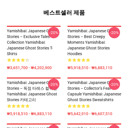
베스트셀러 제품
Yamishibai: Japanese Ghost
Yamishibai: Japanese Ghost
-20%
-20%
Stories – Exclusive Tales
Stories – Best Creepy
Collection Yamishibai:
Moments Yamishibai:
Japanese Ghost Stories T-
Japanese Ghost Stories
Shirts
Hoodies
₩3,651,700 - ₩4,202,900
₩5,918,510 - ₩6,883,110
Yamishibai: Japanese Ghost
Yamishibai: Japanese Ghost
-20%
-20%
Stories – 독점 타레스 컬렉션
Stories – Collector’s Fear
Yamishibai: Japanese Ghost
Capsule Yamishibai: Japanese
Stories 카테고리
Ghost Stories Sweatshirts
₩5,918,510 - ₩6,883,110
₩5,642,910 - ₩6,607,510