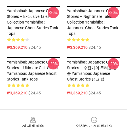
Yamishibai: Japanese Ghost
Yamishibai: Japanese Ghost
-20%
-20%
Stories – Exclusive Tales
Stories – Nightmare Tales
Collection Yamishibai:
Collection Yamishibai:
Japanese Ghost Stories Tank
Japanese Ghost Stories Tank
Tops
Tops
₩3,369,210
$24.45
₩3,369,210
$24.45
Yamishibai: Japanese Ghost
Yamishibai: Japanese Ghost
-20%
-20%
Stories – Ultimate Chill Series
Stories – 수집가의 두려움 캡
Yamishibai: Japanese Ghost
슐 Yamishibai: Japanese
Stories Tank Tops
Ghost Stories 탱크 탑
₩3,369,210
$24.45
₩3,369,210
$24.45
Footer
전 세계 배송
안심하고 쇼핑하세요