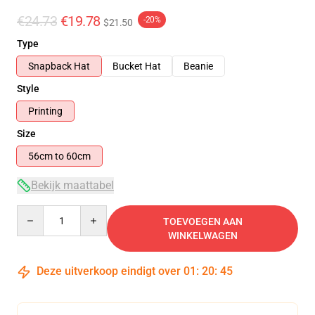
€24.73
€19.78
-20%
$21.50
Type
Snapback Hat
Bucket Hat
Beanie
Style
Printing
Size
56cm to 60cm
Bekijk maattabel
Quantity
TOEVOEGEN AAN
WINKELWAGEN
Deze uitverkoop eindigt over
01
:
20
:
45