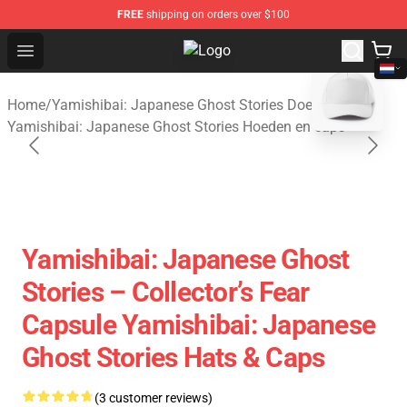
FREE
shipping on orders over $100
Open menu
Yamishibai: Japanese Ghost Storie
blank template
Home
/
Yamishibai: Japanese Ghost Stories Doek
/
Yamishibai: Japanese Ghost Stories Hoeden en caps
Yamishibai: Japanese Ghost
Stories – Collector’s Fear
Capsule Yamishibai: Japanese
Ghost Stories Hats & Caps
(3 customer reviews)