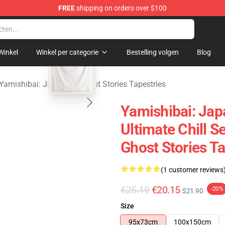
FREE
shipping on orders over $100
amishibai: Japanese Ghost Stories Merchandise Store
blank template
Winkel
Winkel per categorie
Bestelling volgen
Blog
Yamishibai: Japanese Ghost Stories Tapestries
Yamishibai: Jap
Ultimate Chill S
Ghost Stories Ta
(1 customer reviews
€25.19
€20.15
-20%
$21.90
Size
95x73cm
100x150cm