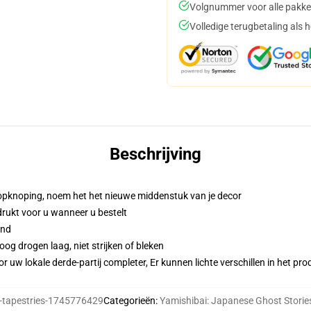
Volgnummer voor alle pakke
Volledige terugbetaling als 
Beschrijving
opknoping, noem het het nieuwe middenstuk van je decor
gedrukt voor u wanneer u bestelt
and
og drogen laag, niet strijken of bleken
r uw lokale derde-partij completer, Er kunnen lichte verschillen in het p
tapestries-1745776429
Categorieën
:
Yamishibai: Japanese Ghost Stories