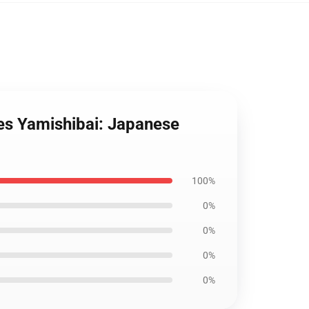
ies Yamishibai: Japanese
100%
0%
0%
0%
0%