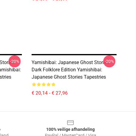
-20%
-20%
Stories –
Yamishibai: Japanese Ghost Stories –
amishibai:
Dark Folklore Edition Yamishibai:
tries
Japanese Ghost Stories Tapestries
€ 20,14 - € 27,96
e
100% veilige afhandeling
sland
PayPal / MasterCard / Visa