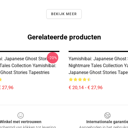
BEKIJK MEER
Gerelateerde producten
-20%
i: Japanese Ghost Stories –
Yamishibai: Japanese Ghost 
Tales Collection Yamishibai:
Nightmare Tales Collection Y
Ghost Stories Tapestries
Japanese Ghost Stories Tapes
€ 27,96
€ 20,14 - € 27,96
Winkel met vertrouwen
Internationale garanti
chermd van klikken tot levering
Aangeboden in het gebruik