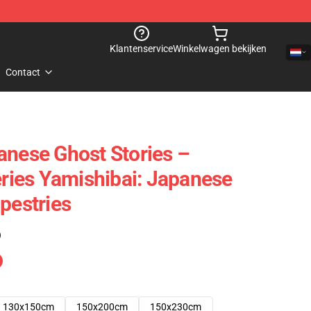
Klantenservice
Winkelwagen bekijken
Contact
anese Ghost Stories –
eries Yamishibai: Japanese
pestries
)
130x150cm
150x200cm
150x230cm