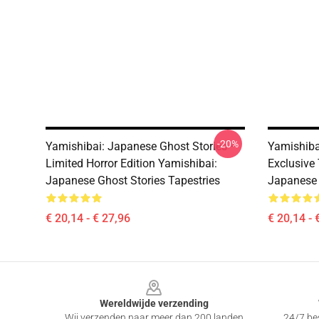
-20%
Yamishibai: Japanese Ghost Stories –
Yamishiba
Limited Horror Edition Yamishibai:
Exclusive 
Japanese Ghost Stories Tapestries
Japanese 
€ 20,14 - € 27,96
€ 20,14 - 
Footer
Wereldwijde verzending
Wij verzenden naar meer dan 200 landen
24/7 bes