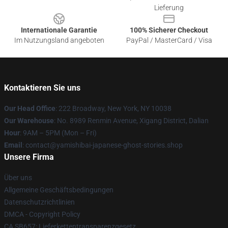
Lieferung
Internationale Garantie
100% Sicherer Checkout
Im Nutzungsland angeboten
PayPal / MasterCard / Visa
Kontaktieren Sie uns
Our Head Office
: 222 Broadway, New York, NY 10038
Our Warehouse
: No. 8989 Renmin Avenue, Xigang District, Dalian
Hour
: 9AM – 5PM (Mon – Fri)
Email
: contact@yamishibai-japanese-ghost-stories.shop
Unsere Firma
Über uns
Allgemeine Geschäftsbedingungen
Datenschutzrichtlinien
DMCA - Copyright Policy
CA SB657: Lieferkettentransparenzgesetz