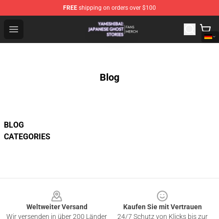
FREE
shipping on orders over $100
Yamishibai: Japanese Ghost Stories Shop - Official Yam
Open menu
Blog
BLOG
CATEGORIES
Footer
Weltweiter Versand
Kaufen Sie mit Vertrauen
Wir versenden in über 200 Länder
24/7 Schutz von Klicks bis zur