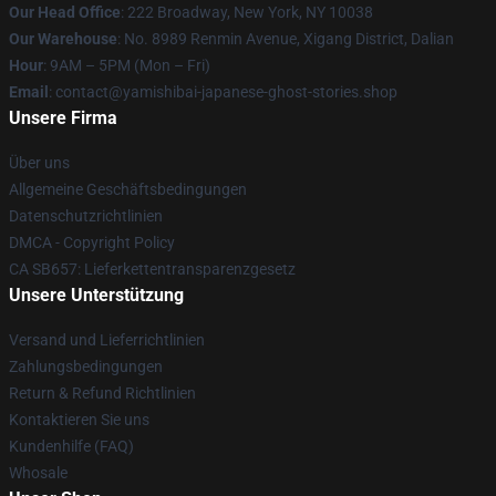
Our Head Office
: 222 Broadway, New York, NY 10038
Our Warehouse
: No. 8989 Renmin Avenue, Xigang District, Dalian
Hour
: 9AM – 5PM (Mon – Fri)
Email
: contact@yamishibai-japanese-ghost-stories.shop
Unsere Firma
Über uns
Allgemeine Geschäftsbedingungen
Datenschutzrichtlinien
DMCA - Copyright Policy
CA SB657: Lieferkettentransparenzgesetz
Unsere Unterstützung
Versand und Lieferrichtlinien
Zahlungsbedingungen
Return & Refund Richtlinien
Kontaktieren Sie uns
Kundenhilfe (FAQ)
Whosale