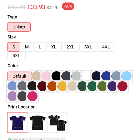
£42.41
£33.93
-20%
$42.95
Type
Unisex
Size
S
M
L
XL
2XL
3XL
4XL
5XL
Color
Default
Print Location