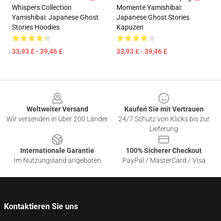
Whispers Collection
Momente Yamishibai:
Yamishibai: Japanese Ghost
Japanese Ghost Stories
Stories Hoodies
Kapuzen
33,93 £ - 39,46 £
33,93 £ - 39,46 £
Footer
Weltweiter Versand
Kaufen Sie mit Vertrauen
Wir versenden in über 200 Länder
24/7 Schutz von Klicks bis zur
Lieferung
Internationale Garantie
100% Sicherer Checkout
Im Nutzungsland angeboten
PayPal / MasterCard / Visa
Kontaktieren Sie uns