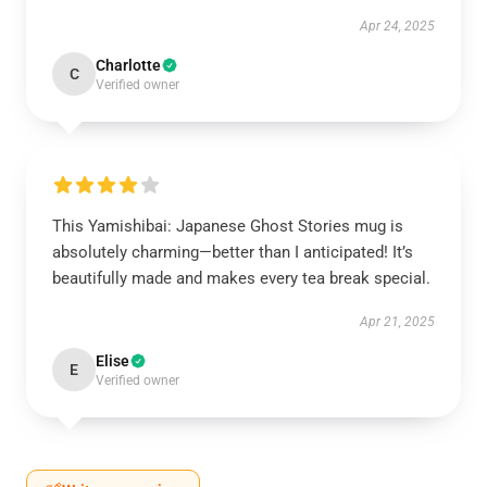
Apr 24, 2025
Charlotte
C
Verified owner
This Yamishibai: Japanese Ghost Stories mug is
absolutely charming—better than I anticipated! It’s
beautifully made and makes every tea break special.
Apr 21, 2025
Elise
E
Verified owner