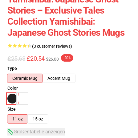
Stories – Exclusive Tales
Collection Yamishibai:
Japanese Ghost Stories Mugs
(3 customer reviews)
£25.68
£20.54
-20%
$26.00
Type
Ceramic Mug
Accent Mug
Color
Size
11 oz
15 oz
Größentabelle anzeigen