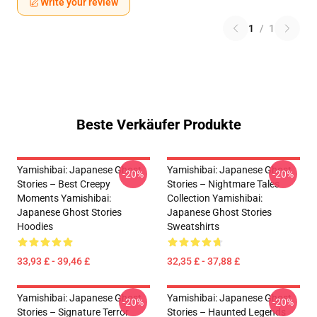
Write your review
1
/
1
Beste Verkäufer Produkte
Yamishibai: Japanese Ghost
Yamishibai: Japanese Ghost
-20%
-20%
Stories – Best Creepy
Stories – Nightmare Tales
Moments Yamishibai:
Collection Yamishibai:
Japanese Ghost Stories
Japanese Ghost Stories
Hoodies
Sweatshirts
33,93 £ - 39,46 £
32,35 £ - 37,88 £
Yamishibai: Japanese Ghost
Yamishibai: Japanese Ghost
-20%
-20%
Stories – Signature Terror
Stories – Haunted Legends