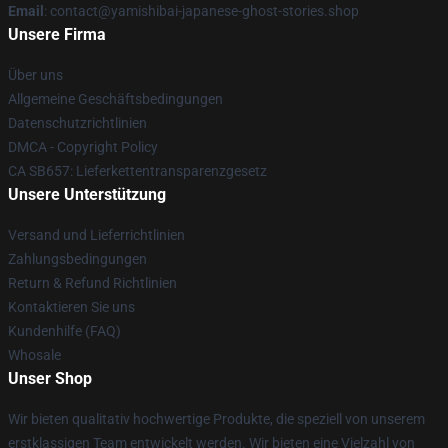
Email
: contact@yamishibai-japanese-ghost-stories.shop
Unsere Firma
Über uns
Allgemeine Geschäftsbedingungen
Datenschutzrichtlinien
DMCA - Copyright Policy
CA SB657: Lieferkettentransparenzgesetz
Unsere Unterstützung
Versand und Lieferrichtlinien
Zahlungsbedingungen
Return & Refund Richtlinien
Kontaktieren Sie uns
Kundenhilfe (FAQ)
Whosale
Unser Shop
Wir bieten qualitativ hochwertige Produkte, die speziell von unserem
erstklassigen Team entwickelt werden. Wir bieten eine Vielzahl von