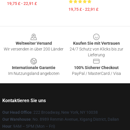
19,75 £ - 22,91 £
19,75 £ - 22,91 £
Footer
Weltweiter Versand
Kaufen Sie mit Vertrauen
Wir versenden in über 200 Länder
24/7 Schutz von Klicks bis zur
Lieferung
Internationale Garantie
100% Sicherer Checkout
Im Nutzungsland angeboten
PayPal / MasterCard / Visa
Kontaktieren Sie uns
Our Head Office
: 222 Broadway, New York, NY 10038
Our Warehouse
: No. 8989 Renmin Avenue, Xigang District, Dalian
Hour
: 9AM – 5PM (Mon – Fri)