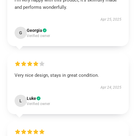
I’m very happy with this product; it’s skillfully made
and performs wonderfully.
Apr 25, 2025
Georgia
G
Verified owner
Very nice design, stays in great condition.
Apr 24, 2025
Luke
L
Verified owner