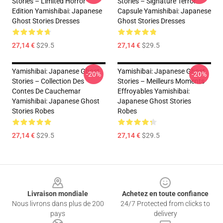
Stories – Limited Horror
Stories – Signature Terror
Edition Yamishibai: Japanese
Capsule Yamishibai: Japanese
Ghost Stories Dresses
Ghost Stories Dresses
27,14 €
$29.5
27,14 €
$29.5
Yamishibai: Japanese Ghost
Yamishibai: Japanese Ghost
-20%
-20%
Stories – Collection Des
Stories – Meilleurs Moments
Contes De Cauchemar
Effroyables Yamishibai:
Yamishibai: Japanese Ghost
Japanese Ghost Stories
Stories Robes
Robes
27,14 €
$29.5
27,14 €
$29.5
Footer
Livraison mondiale
Achetez en toute confiance
Nous livrons dans plus de 200
24/7 Protected from clicks to
pays
delivery