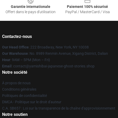
Garantie internationale
Paiement 100% sécurisé
Offert dans le pays d'utilisation
PayPal / MasterCard / Visa
Contactez-nous
Our Head Office
: 222 Broadway, New York, NY 10038
Our Warehouse
: No. 8989 Renmin Avenue, Xigang District, Dalian
Hour
: 9AM – 5PM (Mon – Fri)
Email
: contact@yamishibai-japanese-ghost-stories.shop
Notre société
À propos de nous
Conditions générales
Politiques de confidentialité
DMCA - Politique sur le droit d'auteur
C.A. SB657 : Loi sur la transparence de la chaîne d'approvisionnement
Notre soutien