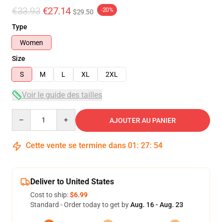
€33.93
€27.14
-20%
$29.50
Type
Women
Size
S
M
L
XL
2XL
Voir le guide des tailles
Quantity
AJOUTER AU PANIER
Cette vente se termine dans
01
:
27
:
54
Deliver to United States
Cost to ship:
$6.99
Standard - Order today to get by
Aug. 16 - Aug. 23