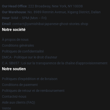
Our Head Office
: 222 Broadway, New York, NY 10038
Our Warehouse
: No. 8989 Renmin Avenue, Xigang District, Dalian
Hour
: 9AM – 5PM (Mon – Fri)
Email
: contact@yamishibai-japanese-ghost-stories.shop
Notre société
À propos de nous
Conditions générales
Politiques de confidentialité
DMCA - Politique sur le droit d'auteur
C.A. SB657 : Loi sur la transparence de la chaîne d'approvisionnement
Notre soutien
Politiques d'expédition et de livraison
Conditions de paiement
Politiques de retour et de remboursement
Contactez-nous
Aide aux clients (FAQ)
Vente