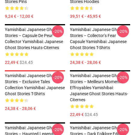
Stories Pins
Stories Hoodies
9,24 € - 12,00 €
39,51 € - 45,95 €
Yamishibai: Japanese Ghost
Yamishibai: Japanese Ghost
-20%
-20%
Stories – Capsule De Peur
Stories – Collector’s Fear
Collector Yamishibai: Japanese
Capsule Yamishibai: Japanese
Ghost Stories Hauts-Citernes
Ghost Stories T-Shirts
22,49 €
$24.45
24,38 € - 28,06 €
Yamishibai: Japanese Ghost
Yamishibai: Japanese Ghost
-20%
-20%
Stories – Exclusive Tales
Stories – Meilleurs Moments
Collection Yamishibai: Japanese
Effroyables Yamishibai:
Ghost Stories T-Shirts
Japanese Ghost Stories Hauts-
Citernes
24,38 € - 28,06 €
22,49 €
$24.45
Yamishibai: Japanese Ghost
Yamishibai: Japanese Ghost
-20%
-20%
Stories – Haunted Legends
Stories – Dark Folklore Edition