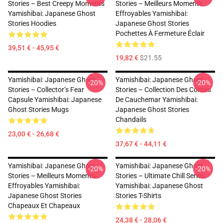
Stories – Best Creepy Moments
Stories – Meilleurs Moments
Yamishibai: Japanese Ghost
Effroyables Yamishibai:
Stories Hoodies
Japanese Ghost Stories
Pochettes À Fermeture Éclair
39,51 € - 45,95 €
19,82 €
$21.55
Yamishibai: Japanese Ghost
Yamishibai: Japanese Ghost
-20%
-20%
Stories – Collector’s Fear
Stories – Collection Des Contes
Capsule Yamishibai: Japanese
De Cauchemar Yamishibai:
Ghost Stories Mugs
Japanese Ghost Stories
Chandails
23,00 € - 26,68 €
37,67 € - 44,11 €
Yamishibai: Japanese Ghost
Yamishibai: Japanese Ghost
-20%
-20%
Stories – Meilleurs Moments
Stories – Ultimate Chill Series
Effroyables Yamishibai:
Yamishibai: Japanese Ghost
Japanese Ghost Stories
Stories T-Shirts
Chapeaux Et Chapeaux
24,38 € - 28,06 €