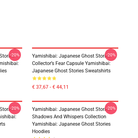
-20%
-20%
Stories –
Yamishibai: Japanese Ghost Stories –
mishibai:
Collector’s Fear Capsule Yamishibai:
ies
Japanese Ghost Stories Sweatshirts
€ 37,67 - € 44,11
-20%
-20%
Stories –
Yamishibai: Japanese Ghost Stories –
ishibai:
Shadows And Whispers Collection
rts
Yamishibai: Japanese Ghost Stories
Hoodies