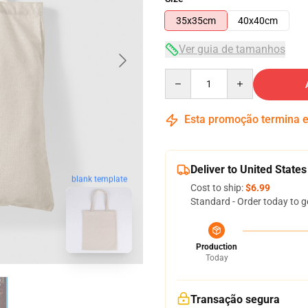
35x35cm
40x40cm
Ver guia de tamanhos
Quantity
Esta promoção termina
Deliver to United States
blank template
Cost to ship:
$6.99
Standard - Order today to g
Production
Today
Transação segura