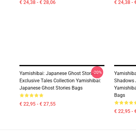
€ 24,38 - € 28,06
€ 24,38 - 
-20%
Yamishibai: Japanese Ghost Stories –
Yamishiba
Exclusive Tales Collection Yamishibai:
Shadows A
Japanese Ghost Stories Bags
Yamishiba
Bags
€ 22,95 - € 27,55
€ 22,95 - 
Footer