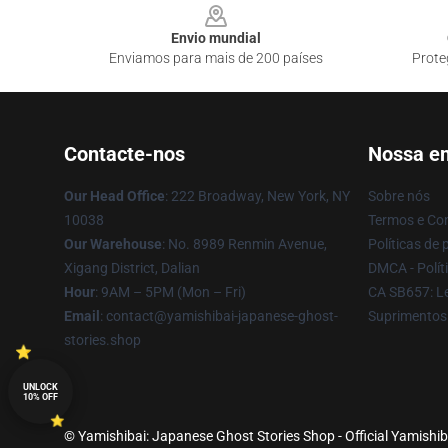
Envio mundial
Enviamos para mais de 200 países
Prote
Contacte-nos
Nossa e
Our Head Office
: 222 Broadway, New York, NY
Sobre nós
10038
Termos e Co
Our Warehouse
: No. 8989 Renmin Avenue,
Políticas de 
Xigang District, Dalian
DMCA - Políti
Hour
: 9AM – 5PM (Mon – Fri)
CA SB657: Le
Email
: contact@yamishibai-japanese-ghost-
Suprimentos
stories.shop
UNLOCK
10% OFF
© Yamishibai: Japanese Ghost Stories Shop - Official Yamishib