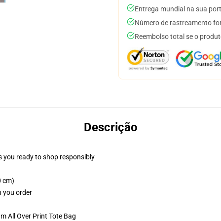
Entrega mundial na sua por
Número de rastreamento for
Reembolso total se o produt
Descrição
 you ready to shop responsibly
0 cm)
n you order
m All Over Print Tote Bag