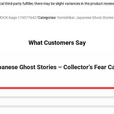
al third-party fulfiller, there may be slight variances in the product receiv
OCK-bags-1745776427
Categorias
:
Yamishibai: Japanese Ghost Stories
What Customers Say
panese Ghost Stories – Collector’s Fear 