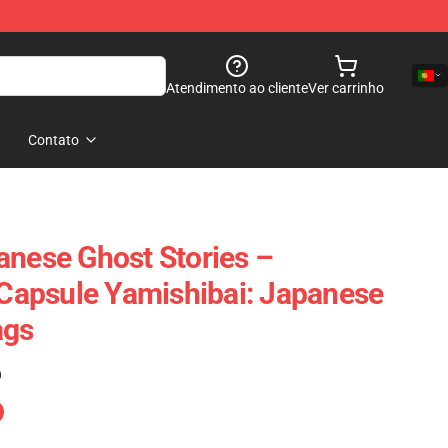
Atendimento ao cliente
Ver carrinho
Contato
anese Ghost Stories –
r Capsule Yamishibai: Japanese
ags
)