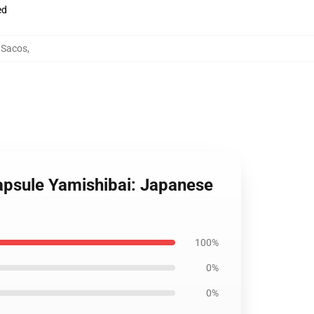
ed
 Sacos
,
Capsule Yamishibai: Japanese
100%
0%
0%