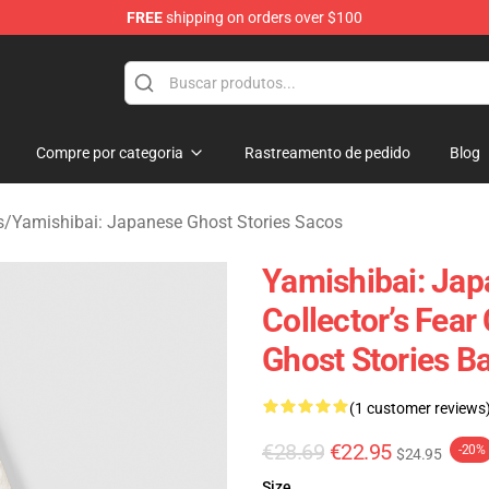
FREE
shipping on orders over $100
amishibai: Japanese Ghost Stories Merchandise Store
Compre por categoria
Rastreamento de pedido
Blog
s
/
Yamishibai: Japanese Ghost Stories Sacos
Yamishibai: Jap
Collector’s Fea
Ghost Stories B
(1 customer reviews
€28.69
€22.95
-20%
$24.95
Size