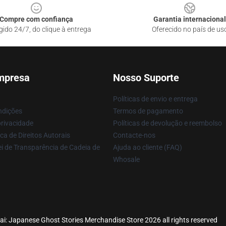
Compre com confiança
Garantia internacional
gido 24/7, do clique à entrega
Oferecido no país de us
mpresa
Nosso Suporte
Políticas de envio e entrega
ndições
Termos de pagamento
privacidade
Políticas de devolução e reembolso
ca de Direitos Autorais
Contacte-nos
i de Transparência de Cadeia de
Ajuda ao cliente (FAQ)
Whosale
ai: Japanese Ghost Stories Merchandise Store 2026 all rights reserved