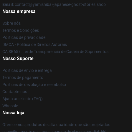
Email
: contact@yamishibai-japanese-ghost-stories.shop
Nossa empresa
Sobre nós
Termos e Condições
Políticas de privacidade
DMCA - Política de Direitos Autorais
CA SB657: Lei de Transparência de Cadeia de Suprimentos
Nosso Suporte
Políticas de envio e entrega
Termos de pagamento
Políticas de devolução e reembolso
Contacte-nos
Ajuda ao cliente (FAQ)
Whosale
Nossa loja
Oferecemos produtos de alta qualidade que são projetados
especificamente pela nossa equipe de classe mundial. Nós