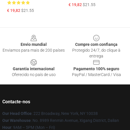
€ 19,82
$21.55
€ 19,82
$21.55
Footer
Envio mundial
Compre com confiança
Enviamos para mais de 200 países
Protegido 24/7, do clique à
entrega
Garantia internacional
Pagamento 100% seguro
Oferecido no país de uso
PayPal / MasterCard / Visa
Contacte-nos
Our Head Office
: 222 Broadway, New York, NY 10038
Our Warehouse
: No. 8989 Renmin Avenue, Xigang District, Dalian
Hour
: 9AM – 5PM (Mon – Fri)