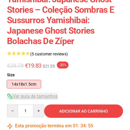
Stories – Coleção Sombras E
Sussurros Yamishibai:
Japanese Ghost Stories
Bolachas De Zíper
(5 customer reviews)
€24.78
€19.83
-20%
$21.55
Size
14x18x1.5cm
Ver guia de tamanhos
Quantity
ADICIONAR AO CARRINHO
Esta promoção termina em
01
:
34
:
54